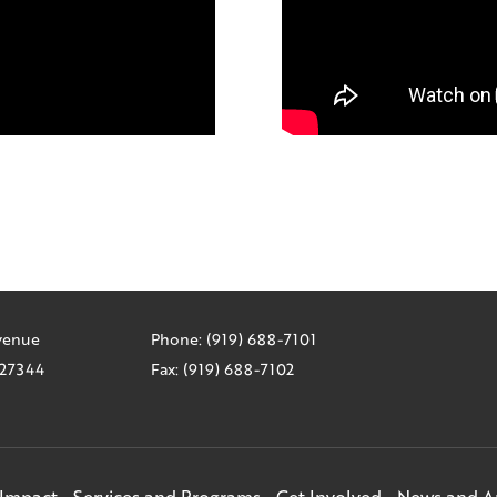
Avenue
Phone: (919) 688-7101
C 27344
Fax: (919) 688-7102
Impact
Services and Programs
Get Involved
News and 