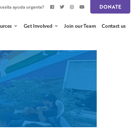
DONATE
cesita ayuda urgente?
urces
Get Involved
Join our Team
Contact us