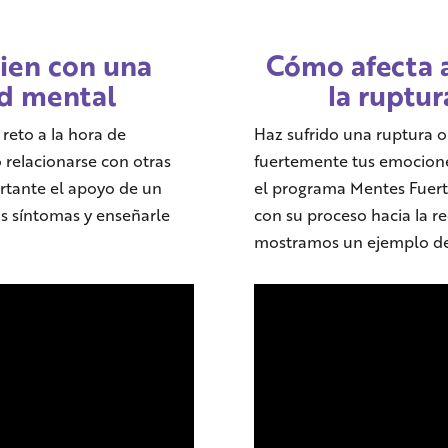
bien con una
Cómo afecta 
ud mental
la ruptur
reto a la hora de
Haz sufrido una ruptura 
 relacionarse con otras
fuertemente tus emocione
ortante el apoyo de un
el programa Mentes Fuer
os síntomas y enseñarle
con su proceso hacia la r
mostramos un ejemplo de