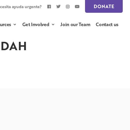
DONATE
cesita ayuda urgente?
urces
Get Involved
Join our Team
Contact us
 TDAH